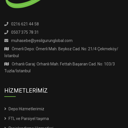
0216 621 44 58
0507 375 78 31
muhasebe@yesilgurunglobal.com
Ömerli Depo: Ömerli Mah. Beykoz Cad. No: 21/4 Çekmeköy/
İstanbul
Orhanlı Garaj: Orhanlı Mah. Fettah Başaran Cad. No: 103/3
Tuzla/İstanbul
HİZMETLERİMİZ
Depo Hizmetlerimiz
FTL ve Parsiyel taşıma