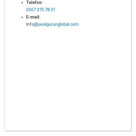
Telefon:
0507 375 78 31
E-mail:
İnfo
@yesilgurunglobal.com